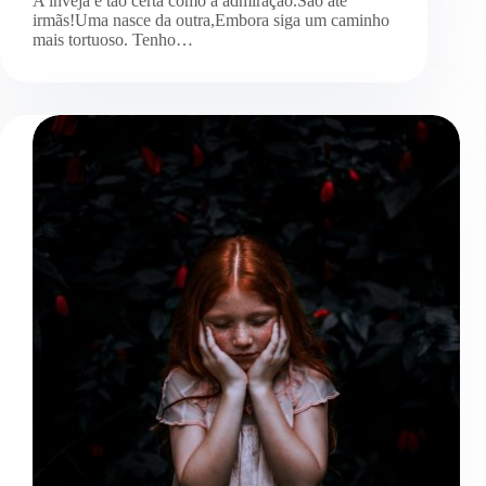
A inveja é tão certa como a admiração.São até
irmãs!Uma nasce da outra,Embora siga um caminho
mais tortuoso. Tenho…