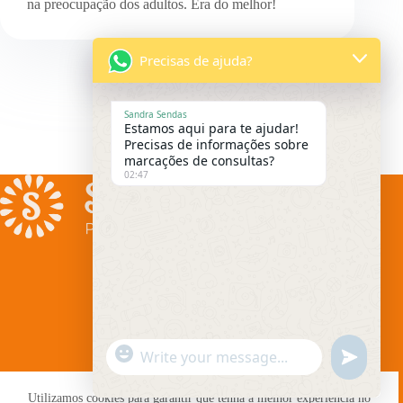
na preocupação dos adultos. Era do melhor!
Precisas de ajuda?
SEGUINTE
Sandra Sendas
Estamos aqui para te ajudar!
Precisas de informações sobre
marcações de consultas?
02:47
Informações
Serviços
Quem somos
Terapias de Retiro
"
W
u
+
n
h
Outros
c
d
Utilizamos cookies para garantir que tenha a melhor experiência no
Blog
a