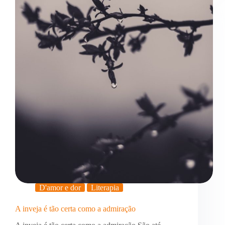
D'amor e dor
Literapia
A inveja é tão certa como a admiração