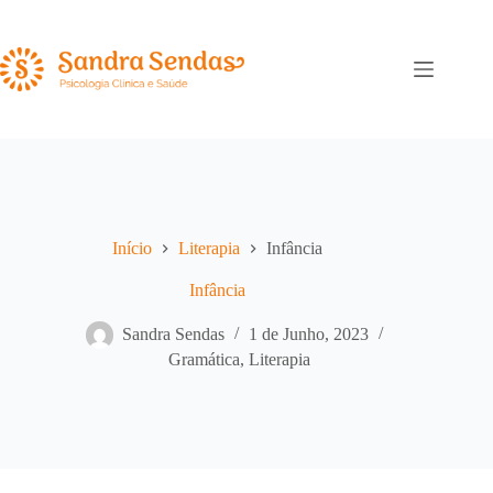
Pular
para
o
conteúdo
Início
Literapia
Infância
Infância
Sandra Sendas
1 de Junho, 2023
Gramática
,
Literapia