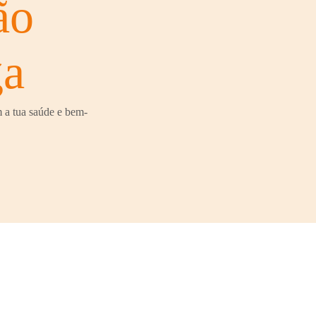
ão
ga
 a tua saúde e bem-