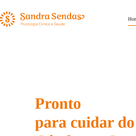
Pular
para
o
conteúdo
Ho
Pronto
para cuidar do