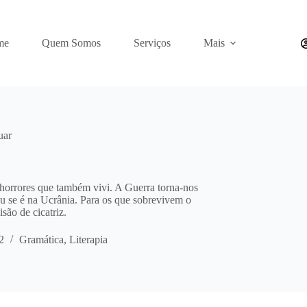
me
Quem Somos
Serviços
Mais
uar
 horrores que também vivi. A Guerra torna-nos
u se é na Ucrânia. Para os que sobrevivem o
são de cicatriz.
2
Gramática
,
Literapia