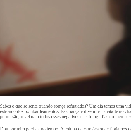
Sabes o que se sente quando somos refugiados? Um dia temos uma vida
estrondo dos bombardeamentos. És criança e dizem-te – deita-te no chã
permissão, revelaram todos esses negativos e as fotografias do meu pas
Dou por mim perdida no tempo. A coluna de camiões onde fugíamos 