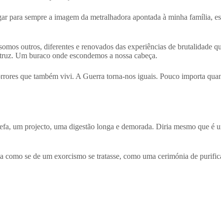
r para sempre a imagem da metralhadora apontada à minha família, esq
mos outros, diferentes e renovados das experiências de brutalidade qu
struz. Um buraco onde escondemos a nossa cabeça.
orrores que também vivi. A Guerra torna-nos iguais. Pouco importa qua
refa, um projecto, uma digestão longa e demorada. Diria mesmo que é 
ia como se de um exorcismo se tratasse, como uma cerimónia de purific