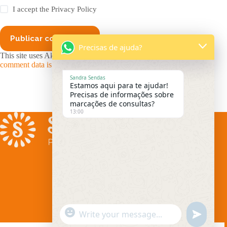
I accept the
Privacy Policy
Publicar comentário
Precisas de ajuda?
This site uses Akismet to reduce spam.
Learn how your
comment data is processed.
Sandra Sendas
Estamos aqui para te ajudar!
Precisas de informações sobre
marcações de consultas?
13:00
Informações
Serviços
Quem somos
Terapias de Retiro
"
W
u
+