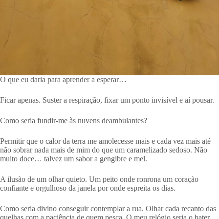
O que eu daria para aprender a esperar…
Ficar apenas. Suster a respiração, fixar um ponto invisível e aí pousar.
Como seria fundir-me às nuvens deambulantes?
Permitir que o calor da terra me amolecesse mais e cada vez mais até
não sobrar nada mais de mim do que um caramelizado sedoso. Não
muito doce… talvez um sabor a gengibre e mel.
A ilusão de um olhar quieto. Um peito onde ronrona um coração
confiante e orgulhoso da janela por onde espreita os dias.
Como seria divino conseguir contemplar a rua. Olhar cada recanto das
quelhas com a paciência de quem pesca. O meu relógio seria o bater