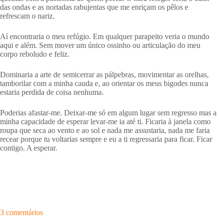
das ondas e as nortadas rabujentas que me enriçam os pêlos e
refrescam o nariz.
Aí encontraria o meu refúgio. Em qualquer parapeito veria o mundo
aqui e além. Sem mover um único ossinho ou articulação do meu
corpo reboludo e feliz.
Dominaria a arte de semicerrar as pálpebras, movimentar as orelhas,
tamborilar com a minha cauda e, ao orientar os meus bigodes nunca
estaria perdida de coisa nenhuma.
Poderias afastar-me. Deixar-me só em algum lugar sem regresso mas a
minha capacidade de esperar levar-me ia até ti. Ficaria à janela como
roupa que seca ao vento e ao sol e nada me assustaria, nada me faria
recear porque tu voltarias sempre e eu a ti regressaria para ficar. Ficar
contigo. A esperar.
3 comentários